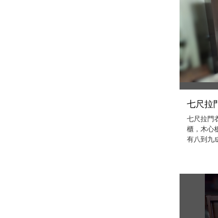
七尺拉門
七尺拉門衣
櫃，木心
有八到九成