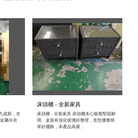
床頭櫃 - 全新家具
近九成新，衣
床頭櫃 - 全新家具 床頭櫃木心板製堅固耐
有金屬吊衣
用、桌面有強化玻璃好整理，造型優雅簡
單好擺飾，本產品為展...