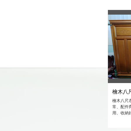
檜木八尺
檜木八尺衣
常、配件
用、收納好