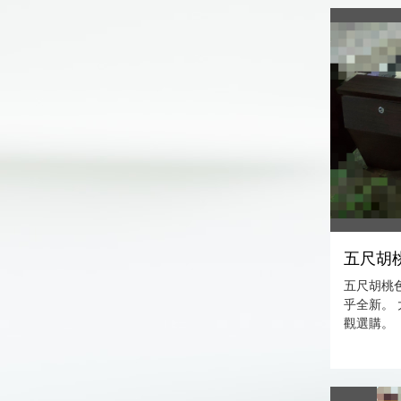
五尺胡桃
五尺胡桃色
乎全新。
觀選購。