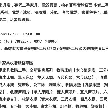
家具店，專營二手家具、電器買賣，擁有百坪實體店面 多種二手、
具系列、電器 ( 冰箱、洗衣機、冷氣、各類電器、家電等等 )、
發二手店參觀選購。
M 12：00 ~ PM 8：00
07 ) - 7882237 、 0977 - 749005
： 高雄市大寮區光明路二段357號 ( 光明路二段跟大寮路交叉口旁
手家具收購服務專區
手家具收購二手、全新臥房系列 - 收購床組【木心板床底、三
實木床頭、單人床頭、雙人床頭、五尺床頭、六尺床頭】、收購
雙人床架、雙層床、公主床、羅漢床)、收購床墊【乳膠床墊、
墊】、收購床頭片【單人床頭片、雙人床頭片、五尺床頭片、六
實木鏡台】、收購衣櫃【實木衣櫃、三尺衣櫃、四尺衣櫃、五尺
斗櫃、五斗櫃、六斗櫃、實木斗櫃、組合櫃、收納櫃、塑膠櫃】、