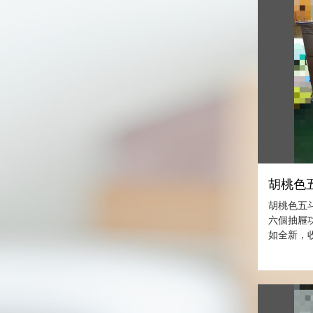
胡桃色五
胡桃色五斗
六個抽屜
如全新，收