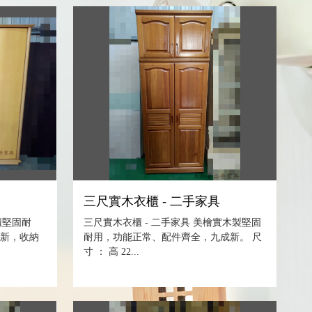
三尺實木衣櫃 - 二手家具
櫃堅固耐
三尺實木衣櫃 - 二手家具 美檜實木製堅固
成新，收納
耐用，功能正常、配件齊全，九成新。 尺
寸 ： 高 22...