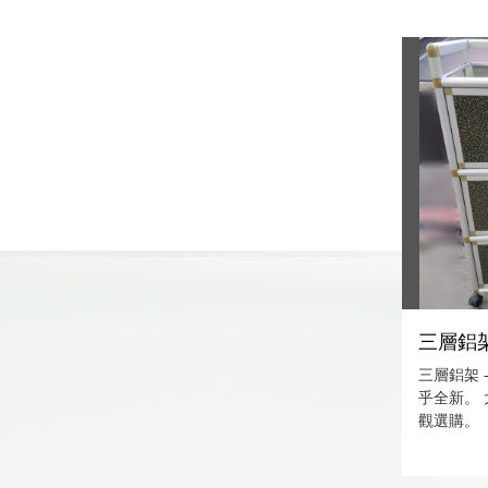
三層鋁架
三層鋁架 
乎全新。
觀選購。