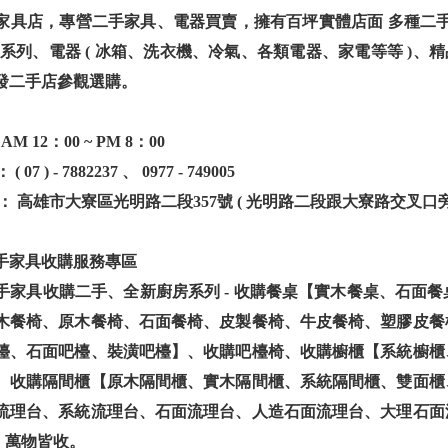
家具店，專營二手家具、電器買賣，擁有百坪實體店面 多種二手、
具系列、電器 ( 冰箱、洗衣機、冷氣、各類電器、家電等等 )、
發二手店參觀選購。
M 12：00 ~ PM 8：00
07 ) - 7882237 、 0977 - 749005
： 高雄市大寮區光明路二段357號 ( 光明路二段跟大寮路交叉口旁
手家具收購服務專區
手家具收購二手、全新廚房系列 - 收購餐桌【實木餐桌、石面
木餐椅、原木餐椅、石面餐椅、皮製餐椅、牛皮餐椅、塑膠皮餐
檯、石面吧檯、裝潢吧檯】、收購吧檯椅、收購櫥櫃【系統櫥櫃
、收購隔間櫃【原木隔間櫃、實木隔間櫃、系統隔間櫃、雙面櫃
流理台、系統流理台、石面流理台、人造石面流理台、大理石面
等，萬物皆收。