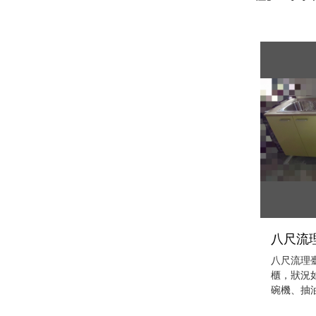
八尺流理
八尺流理臺
櫃，狀況
碗機、抽油