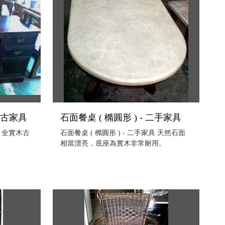
中古家具
石面餐桌 ( 橢圓形 ) - 二手家具
 全實木古
石面餐桌 ( 橢圓形 ) - 二手家具 天然石面
相當漂亮，底座為實木非常耐用。