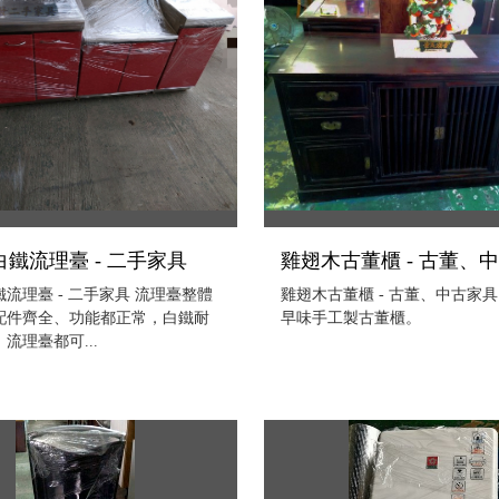
鐵流理臺 - 二手家具
雞翅木古董櫃 - 古董、
流理臺 - 二手家具 流理臺整體
雞翅木古董櫃 - 古董、中古家具
配件齊全、功能都正常，白鐵耐
早味手工製古董櫃。
流理臺都可...