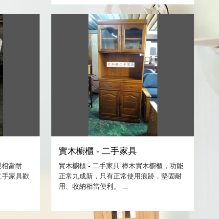
實木櫥櫃 - 二手家具
製相當耐
實木櫥櫃 - 二手家具 樟木實木櫥櫃，功能
二手家具歡
正常九成新，只有正常使用痕跡，堅固耐
用、收納相當便利。 ...