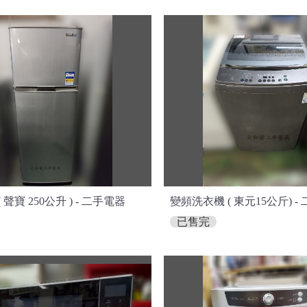
 聲寶 250公升 ) - 二手電器
變頻洗衣機 ( 東元15公斤) -
已售完