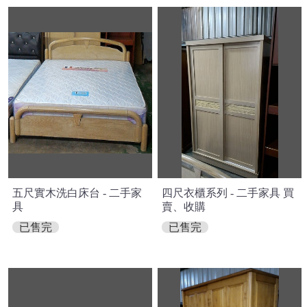
五尺實木洗白床台 - 二手家
四尺衣櫃系列 - 二手家具 買
具
賣、收購
已售完
已售完