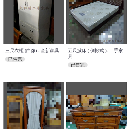
三尺衣櫃 (白像) - 全新家具
五尺掀床 ( 側掀式 )- 二手家
具
已售完
已售完