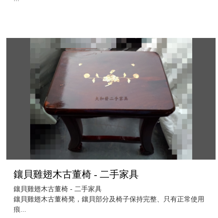
鑲貝雞翅木古董椅 - 二手家具
鑲貝雞翅木古董椅 - 二手家具
鑲貝雞翅木古董椅凳，鑲貝部分及椅子保持完整、只有正常使用
痕...